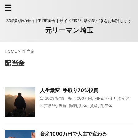
33歳独身のサイドFIRE実現｜サイドFIRE生活の気づきをお届けします
元リーマン埼玉
HOME
>
配当金
配当金
人生激変│手取り70%投資
2023/9/18
1000万円
,
FIRE
,
セミリタイア
,
不労所得
,
投資
,
節約
,
貯金
,
資産
,
配当金
資産1000万円で人生で変わる