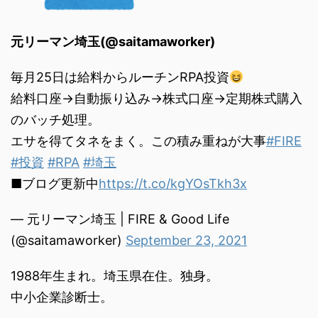
元リーマン埼玉(@saitamaworker)
毎月25日は給料からルーチンRPA投資
給料口座→自動振り込み→株式口座→定期株式購入
のバッチ処理。
エサを得てタネをまく。この積み重ねが大事
#FIRE
#投資
#RPA
#埼玉
■ブログ更新中
https://t.co/kgYOsTkh3x
— 元リーマン埼玉 | FIRE & Good Life
(@saitamaworker)
September 23, 2021
1988年生まれ。埼玉県在住。独身。
中小企業診断士。