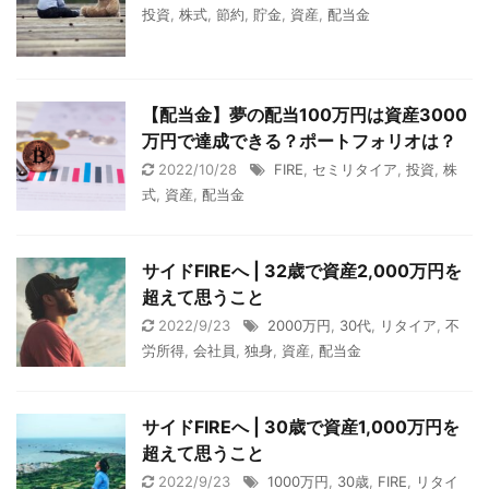
投資
,
株式
,
節約
,
貯金
,
資産
,
配当金
【配当金】夢の配当100万円は資産3000
万円で達成できる？ポートフォリオは？
2022/10/28
FIRE
,
セミリタイア
,
投資
,
株
式
,
資産
,
配当金
サイドFIREへ | 32歳で資産2,000万円を
超えて思うこと
2022/9/23
2000万円
,
30代
,
リタイア
,
不
労所得
,
会社員
,
独身
,
資産
,
配当金
サイドFIREへ | 30歳で資産1,000万円を
超えて思うこと
2022/9/23
1000万円
,
30歳
,
FIRE
,
リタイ