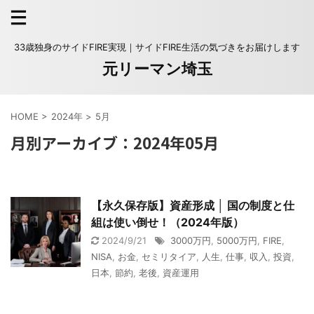
33歳独身のサイドFIRE実現｜サイドFIRE生活の気づきをお届けします
元リーマン埼玉
HOME
>
2024年
>
5月
月別アーカイブ：2024年05月
【永久保存版】資産形成 │ 国の制度と仕
組は使い倒せ！（2024年版）
2024/9/21
3000万円
,
5000万円
,
FIRE
,
NISA
,
お金
,
セミリタイア
,
人生
,
仕事
,
収入
,
投資
,
日本
,
節約
,
老後
,
資産運用