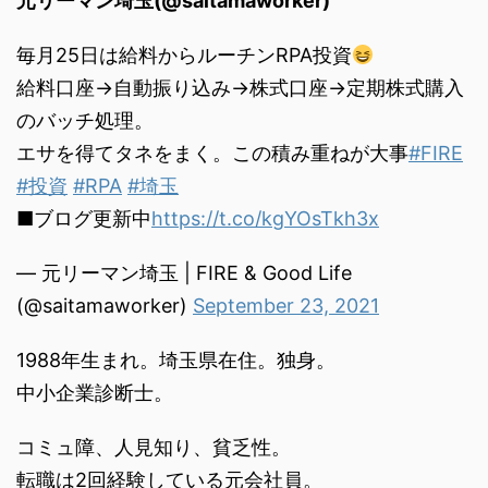
元リーマン埼玉(@saitamaworker)
毎月25日は給料からルーチンRPA投資
給料口座→自動振り込み→株式口座→定期株式購入
のバッチ処理。
エサを得てタネをまく。この積み重ねが大事
#FIRE
#投資
#RPA
#埼玉
■ブログ更新中
https://t.co/kgYOsTkh3x
— 元リーマン埼玉 | FIRE & Good Life
(@saitamaworker)
September 23, 2021
1988年生まれ。埼玉県在住。独身。
中小企業診断士。
コミュ障、人見知り、貧乏性。
転職は2回経験している元会社員。