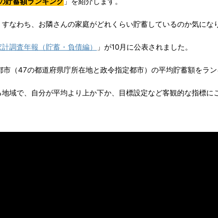
の貯蓄額ランキング
」を紹介します。
、すなわち、お隣さんの家庭がどれくらい貯蓄しているのか気にな
家計調査年報（貯蓄・負債編）
」が10月に公表されました。
都市（47の都道府県庁所在地と政令指定都市）の平均貯蓄額をラ
る地域で、自分が平均より上か下か、目標設定など客観的な指標に