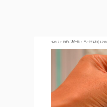
HOME
>
節約 / 家計簿
>
平均貯蓄額│52都