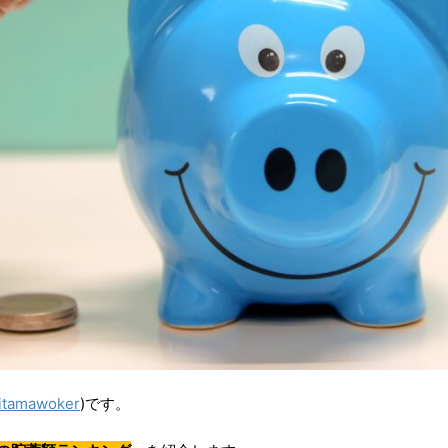
itamawoker
)です。