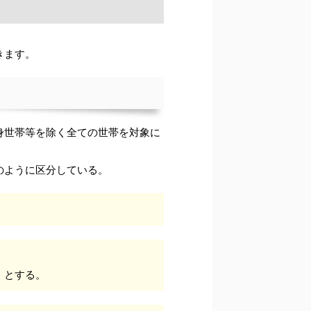
きます。
身世帯等を除く全ての世帯を対象に
のように区分している。
」とする。