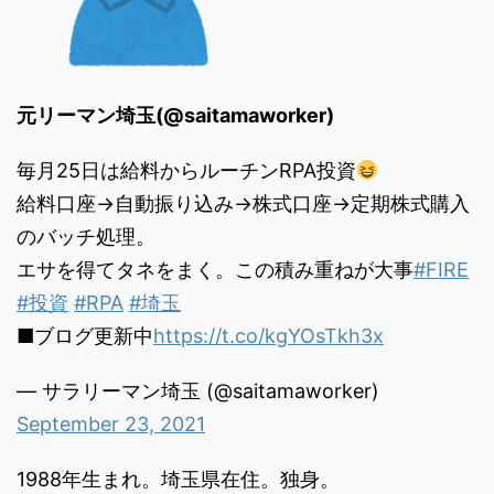
元リーマン埼玉(@saitamaworker)
毎月25日は給料からルーチンRPA投資
給料口座→自動振り込み→株式口座→定期株式購入
のバッチ処理。
エサを得てタネをまく。この積み重ねが大事
#FIRE
#投資
#RPA
#埼玉
■ブログ更新中
https://t.co/kgYOsTkh3x
— サラリーマン埼玉 (@saitamaworker)
September 23, 2021
1988年生まれ。埼玉県在住。独身。