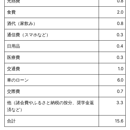
光熱費
0.8
食費
2.0
酒代（家飲み）
0.8
通信費（スマホなど）
0.3
日用品
0.4
医療費
0.3
交通費
1.0
車のローン
6.0
交際費
0.7
他（諸会費やふるさと納税の按分、奨学金返
3.3
済など）
合計
15.6