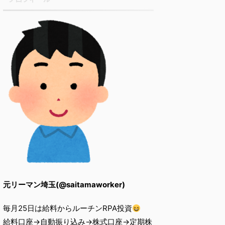
元リーマン埼玉(@saitamaworker)
毎月25日は給料からルーチンRPA投資
給料口座→自動振り込み→株式口座→定期株