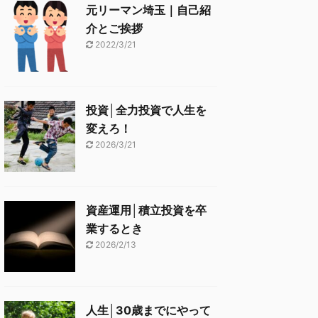
元リーマン埼玉｜自己紹
介とご挨拶
2022/3/21
投資│全力投資で人生を
変えろ！
2026/3/21
資産運用│積立投資を卒
業するとき
2026/2/13
人生│30歳までにやって