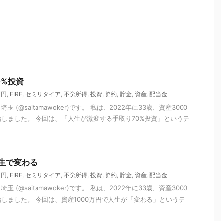
0%投資
万円
,
FIRE
,
セミリタイア
,
不労所得
,
投資
,
節約
,
貯金
,
資産
,
配当金
(@saitamawoker)です。 私は、2022年に33歳、資産3000
開始しました。 今回は、「人生が激変する手取り70%投資」というテ
人生で変わる
万円
,
FIRE
,
セミリタイア
,
不労所得
,
投資
,
節約
,
貯金
,
資産
,
配当金
(@saitamawoker)です。 私は、2022年に33歳、資産3000
始しました。 今回は、資産1000万円で人生が「変わる」というテ