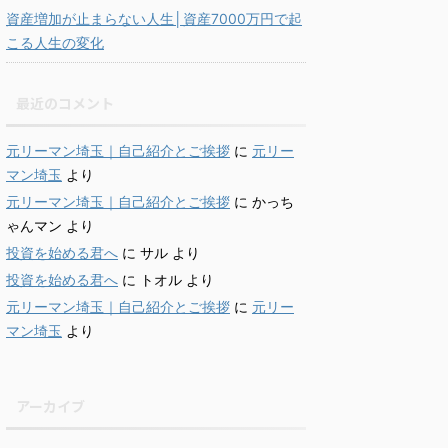
資産増加が止まらない人生│資産7000万円で起
こる人生の変化
最近のコメント
元リーマン埼玉｜自己紹介とご挨拶
に
元リー
マン埼玉
より
元リーマン埼玉｜自己紹介とご挨拶
に
かっち
ゃんマン
より
投資を始める君へ
に
サル
より
投資を始める君へ
に
トオル
より
元リーマン埼玉｜自己紹介とご挨拶
に
元リー
マン埼玉
より
アーカイブ