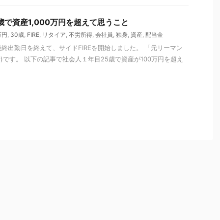
30歳で資産1,000万円を超えて思うこと
万円
,
30歳
,
FIRE
,
リタイア
,
不労所得
,
会社員
,
独身
,
資産
,
配当金
最終出勤日を終えて、サイドFIREを開始しました。 「元リーマン
oker)です。 以下の記事で社会人１年目25歳で資産が100万円を超え