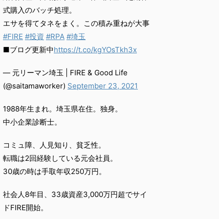
式購入のバッチ処理。
エサを得てタネをまく。この積み重ねが大事
#FIRE
#投資
#RPA
#埼玉
■ブログ更新中
https://t.co/kgYOsTkh3x
— 元リーマン埼玉 | FIRE & Good Life
(@saitamaworker)
September 23, 2021
1988年生まれ。埼玉県在住。独身。
中小企業診断士。
コミュ障、人見知り、貧乏性。
転職は2回経験している元会社員。
30歳の時は手取年収250万円。
社会人8年目、33歳資産3,000万円超でサイ
ドFIRE開始。