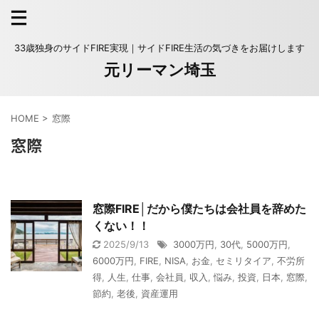
33歳独身のサイドFIRE実現｜サイドFIRE生活の気づきをお届けします
元リーマン埼玉
HOME
>
窓際
窓際
窓際FIRE│だから僕たちは会社員を辞めた
くない！！
2025/9/13
3000万円
,
30代
,
5000万円
,
6000万円
,
FIRE
,
NISA
,
お金
,
セミリタイア
,
不労所
得
,
人生
,
仕事
,
会社員
,
収入
,
悩み
,
投資
,
日本
,
窓際
,
節約
,
老後
,
資産運用