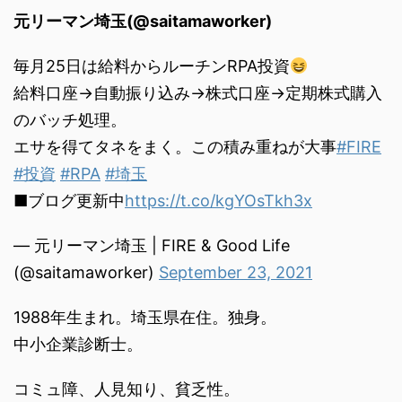
元リーマン埼玉(@saitamaworker)
毎月25日は給料からルーチンRPA投資
給料口座→自動振り込み→株式口座→定期株式購入
のバッチ処理。
エサを得てタネをまく。この積み重ねが大事
#FIRE
#投資
#RPA
#埼玉
■ブログ更新中
https://t.co/kgYOsTkh3x
— 元リーマン埼玉 | FIRE & Good Life
(@saitamaworker)
September 23, 2021
1988年生まれ。埼玉県在住。独身。
中小企業診断士。
コミュ障、人見知り、貧乏性。