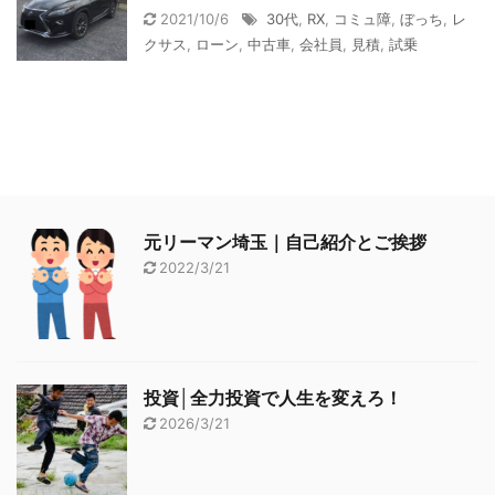
2021/10/6
30代
,
RX
,
コミュ障
,
ぼっち
,
レ
クサス
,
ローン
,
中古車
,
会社員
,
見積
,
試乗
元リーマン埼玉｜自己紹介とご挨拶
2022/3/21
投資│全力投資で人生を変えろ！
2026/3/21