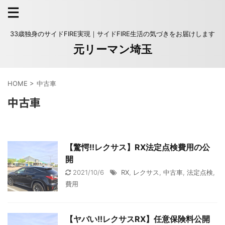
33歳独身のサイドFIRE実現｜サイドFIRE生活の気づきをお届けします
元リーマン埼玉
HOME
>
中古車
中古車
【驚愕!!レクサス】RX法定点検費用の公
開
2021/10/6
RX
,
レクサス
,
中古車
,
法定点検
,
費用
【ヤバい!!レクサスRX】任意保険料公開