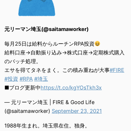
元リーマン埼玉(@saitamaworker)
毎月25日は給料からルーチンRPA投資
給料口座→自動振り込み→株式口座→定期株式購入
のバッチ処理。
エサを得てタネをまく。この積み重ねが大事
#FIRE
#投資
#RPA
#埼玉
■ブログ更新中
https://t.co/kgYOsTkh3x
— 元リーマン埼玉 | FIRE & Good Life
(@saitamaworker)
September 23, 2021
1988年生まれ。埼玉県在住。独身。