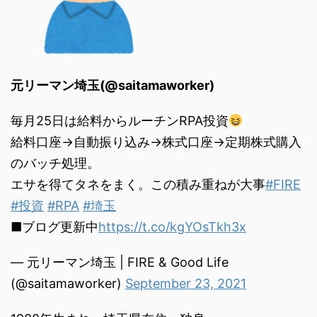
元リーマン埼玉(@saitamaworker)
毎月25日は給料からルーチンRPA投資
給料口座→自動振り込み→株式口座→定期株式購入
のバッチ処理。
エサを得てタネをまく。この積み重ねが大事
#FIRE
#投資
#RPA
#埼玉
■ブログ更新中
https://t.co/kgYOsTkh3x
— 元リーマン埼玉 | FIRE & Good Life
(@saitamaworker)
September 23, 2021