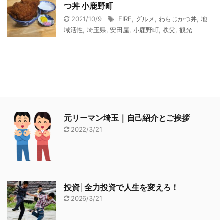
つ丼 小鹿野町
2021/10/9
FIRE
,
グルメ
,
わらじかつ丼
,
地
域活性
,
埼玉県
,
安田屋
,
小鹿野町
,
秩父
,
観光
元リーマン埼玉｜自己紹介とご挨拶
2022/3/21
投資│全力投資で人生を変えろ！
2026/3/21