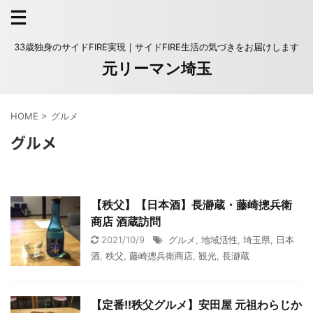
33歳独身のサイドFIRE実現｜サイドFIRE生活の気づきをお届けします
元リーマン埼玉
HOME
>
グルメ
グルメ
【秩父】【日本酒】長瀞蔵・藤崎摠兵衛
商店 酒蔵訪問
2021/10/9
グルメ
,
地域活性
,
埼玉県
,
日本
酒
,
秩父
,
藤崎摠兵衛商店
,
観光
,
長瀞蔵
【定番!!秩父グルメ】安田屋 元祖わらじか