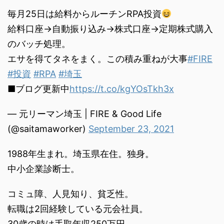
毎月25日は給料からルーチンRPA投資
給料口座→自動振り込み→株式口座→定期株式購入
のバッチ処理。
エサを得てタネをまく。この積み重ねが大事
#FIRE
#投資
#RPA
#埼玉
■ブログ更新中
https://t.co/kgYOsTkh3x
— 元リーマン埼玉 | FIRE & Good Life
(@saitamaworker)
September 23, 2021
1988年生まれ。埼玉県在住。独身。
中小企業診断士。
コミュ障、人見知り、貧乏性。
転職は2回経験している元会社員。
30歳の時は手取年収250万円。