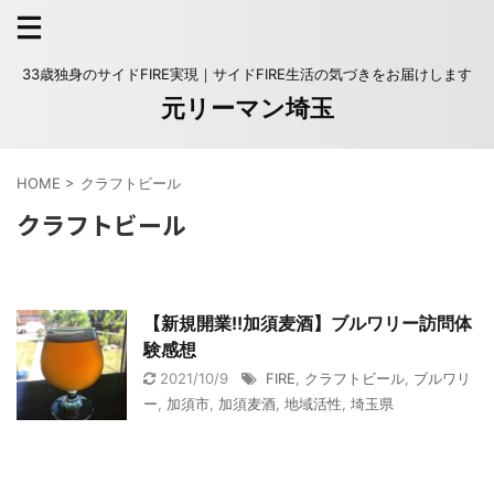
33歳独身のサイドFIRE実現｜サイドFIRE生活の気づきをお届けします
元リーマン埼玉
HOME
>
クラフトビール
クラフトビール
【新規開業!!加須麦酒】ブルワリー訪問体
験感想
2021/10/9
FIRE
,
クラフトビール
,
ブルワリ
ー
,
加須市
,
加須麦酒
,
地域活性
,
埼玉県